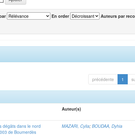
par
En order
Auteurs par reco
précédente
1
s
Auteur(s)
les dégâts dans le nord
MAZARI, Cylia
;
BOUDAA, Dyhia
 2003 de Boumerdès