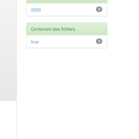
2020
1
Contenant des fichiers
true
1