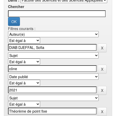
Dans :
Chercher
Filtres courants :