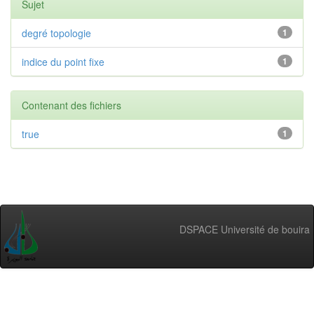
Sujet
degré topologie
1
indice du point fixe
1
Contenant des fichiers
true
1
DSPACE Université de bouira