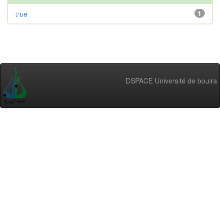
true
1
DSPACE Université de bouira