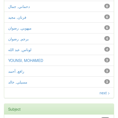
6
دحماني, جمال
6
فرنان, مجيد
6
ميهوبي, رضوان
4
برجم, رضوان
4
لوناس, عبد الله
YOUNSI, MOHAMED
3
3
رافع, أحمد
3
مسيلي, خالد
next >
Subject