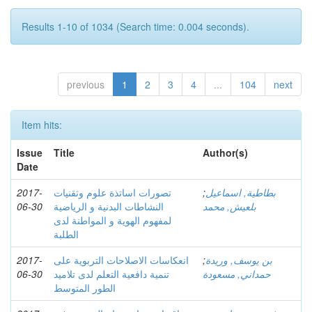
Results 1-10 of 1034 (Search time: 0.004 seconds).
previous
1
2
3
4
...
104
next
Item hits:
Issue
Title
Author(s)
Date
بطاطية, اسماعيل
;
تصورات اساتذة علوم وتقنيات
2017-
بلعيش, محمد
النشاطات البدنية و الرياضية
06-30
لمفهوم الهوية و المواطنة لدى
الطلبة
بن يوسف, وريدة
;
انعكاسات الاصلاحات التربوية على
2017-
حمداني, مسعودة
تنمية دافعية التعلم لدى تلاميد
06-30
الطور المتوسط