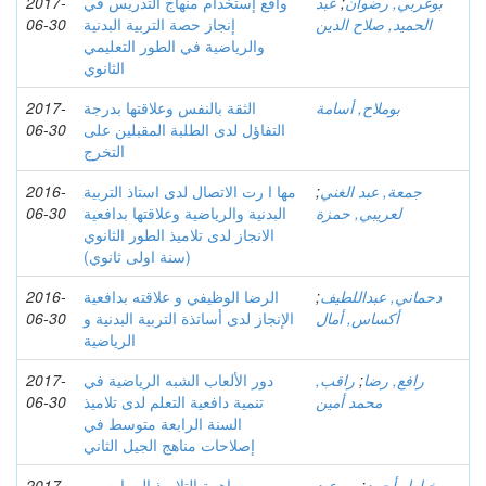
بوغربي, رضوان
;
عبد
واقع إستخدام منهاج التدریس في
2017-
الحمید, صلاح الدین
إنجاز حصة التربیة البدنیة
06-30
والریاضیة في الطور التعلیمي
الثانوي
بوملاح, أسامة
الثقة بالنفس وعلاقتها بدرجة
2017-
التفاؤل لدى الطلبة المقبلين على
06-30
التخرج
جمعة, عبد الغني
;
مها ا رت الاتصال لدى استاذ التربية
2016-
لعريبي, حمزة
البدنية والرياضية وعلاقتها بدافعية
06-30
الانجاز لدى تلاميذ الطور الثانوي
(سنة اولى ثانوي)
دحماني, عبداللطیف
;
الرضا الوظيفي و علاقته بدافعية
2016-
أكساس, أمال
الإنجاز لدى أساتذة التربية البدنية و
06-30
الرياضية
رافع, رضا
;
راقب,
دور الألعاب الشبه الرياضية في
2017-
محمد أمين
تنمية دافعية التعلم لدى تلاميذ
06-30
السنة الرابعة متوسط في
إصلاحات مناهج الجيل الثاني
خیاط, أحمد
;
بن عبد
مساھمة التلامیذ الممارسین
2017-