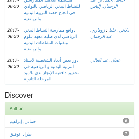
الرحمان, إلیاس
للنشاط البدني الریاضي بالنوادي
06-30
في انجاح حصة التربیة البدنیة
والریاضیة
دكاني, خلیل
;
زوقاري,
دوافع ممارسة النشاط البدني
2017-
عبد الرحمان
الرياضي لدى طلبة معهد علوم
06-30
وتقنيات النشاطات البدنية
والرياضية
عجال, عبد العالي
دور بعض أبعاد الشخصية لأستاذ
2017-
التربية البدنية و الرياضية في
06-30
تحقيق دافعية الإنجاز لدى تلاميذ
المرحلة الثانوية
Discover
Author
8
حماني, إبراهيم
7
طراد, توفيق