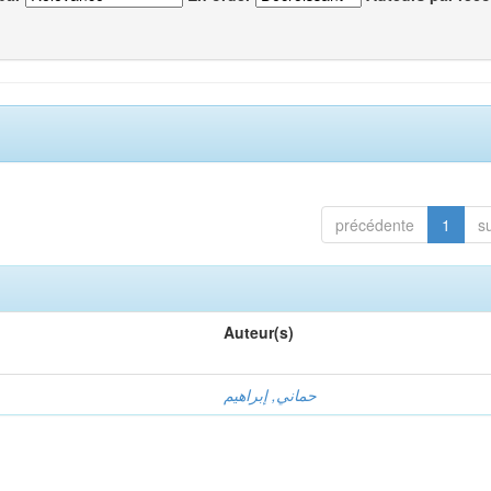
précédente
1
s
Auteur(s)
حماني, إبراهيم