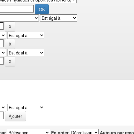
par
En order
Auteurs par reco