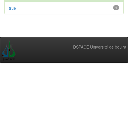
true
1
DSPACE Université de bouira