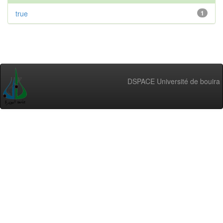
true
1
DSPACE Université de bouira