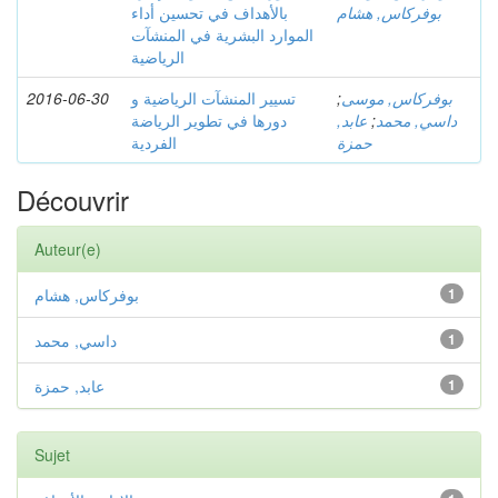
بوفركاس, هشام
بالأھداف في تحسین أداء
الموارد البشریة في المنشآت
الریاضیة
2016-06-30
تسيير المنشآت الرياضية و
;
بوفركاس, موسى
دورها في تطوير الرياضة
عابد,
;
داسي, محمد
حمزة
الفردية
Découvrir
Auteur(e)
بوفركاس, هشام
1
داسي, محمد
1
عابد, حمزة
1
Sujet