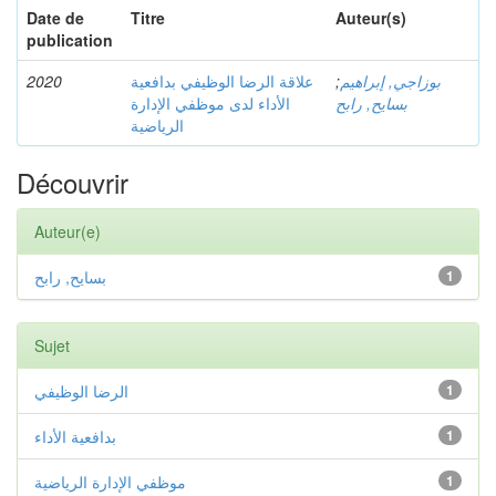
Date de
Titre
Auteur(s)
publication
2020
علاقة الرضا الوظيفي بدافعية
;
بوزاجي, إبراهيم
بسايح, رابح
الأداء لدى موظفي الإدارة
الرياضية
Découvrir
Auteur(e)
بسايح, رابح
1
Sujet
الرضا الوظيفي
1
بدافعية الأداء
1
موظفي الإدارة الرياضية
1