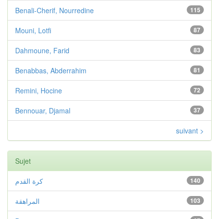
Benali-Cherif, Nourredine
115
Mouni, Lotfi
87
Dahmoune, Farid
83
Benabbas, Abderrahim
81
Remini, Hocine
72
Bennouar, Djamal
37
suivant >
Sujet
كرة القدم
140
المراهقة
103