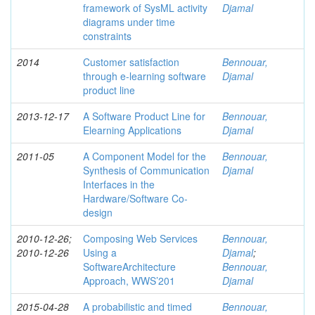
framework of SysML activity
Djamal
diagrams under time
constraints
2014
Customer satisfaction
Bennouar,
through e-learning software
Djamal
product line
2013-12-17
A Software Product Line for
Bennouar,
Elearning Applications
Djamal
2011-05
A Component Model for the
Bennouar,
Synthesis of Communication
Djamal
Interfaces in the
Hardware/Software Co-
design
2010-12-26;
Composing Web Services
Bennouar,
2010-12-26
Using a
Djamal
;
SoftwareArchitecture
Bennouar,
Approach, WWS’201
Djamal
2015-04-28
A probabilistic and timed
Bennouar,