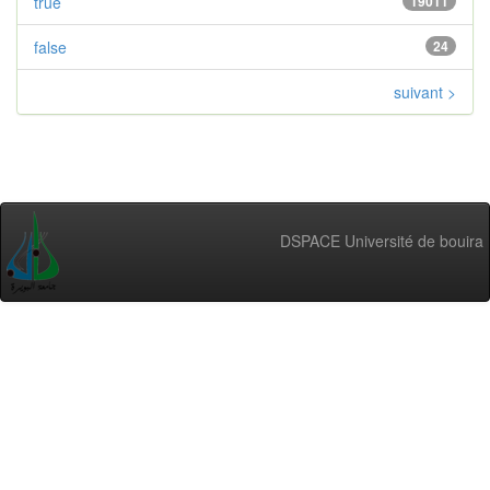
true
19011
false
24
suivant >
DSPACE Université de bouira