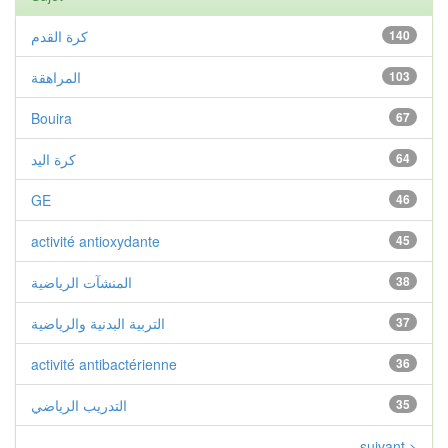
كرة القدم
140
المراهقة
103
Bouira
67
كرة اليد
64
GE
46
activité antioxydante
45
المنشآت الرياضية
38
التربية البدنية والرياضية
37
activité antibactérienne
36
التدريب الرياضي
35
suivant >