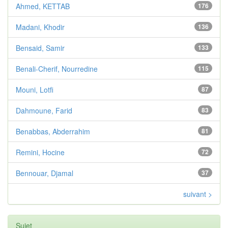
Ahmed, KETTAB
176
Madani, Khodir
136
Bensaid, Samir
133
Benali-Cherif, Nourredine
115
Mouni, Lotfi
87
Dahmoune, Farid
83
Benabbas, Abderrahim
81
Remini, Hocine
72
Bennouar, Djamal
37
suivant >
Sujet