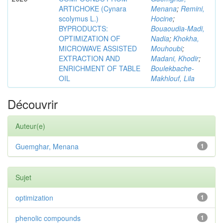
ARTICHOKE (Cynara
Menana
;
Remini,
scolymus L.)
Hocine
;
BYPRODUCTS:
Bouaoudia-Madi,
OPTIMIZATION OF
Nadia
;
Khokha,
MICROWAVE ASSISTED
Mouhoubi
;
EXTRACTION AND
Madani, Khodir
;
ENRICHMENT OF TABLE
Boulekbache-
OIL
Makhlouf, Lila
Découvrir
Auteur(e)
Guemghar, Menana
1
Sujet
optimization
1
phenolic compounds
1