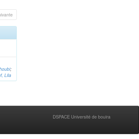
uivante
houbi
;
, Lila
DSPACE Université de bouira