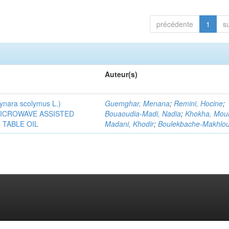
précédente
1
s
Auteur(s)
ra scolymus L.)
Guemghar, Menana
;
Remini, Hocine
;
MICROWAVE ASSISTED
Bouaoudia-Madi, Nadia
;
Khokha, Mou
TABLE OIL
Madani, Khodir
;
Boulekbache-Makhlouf