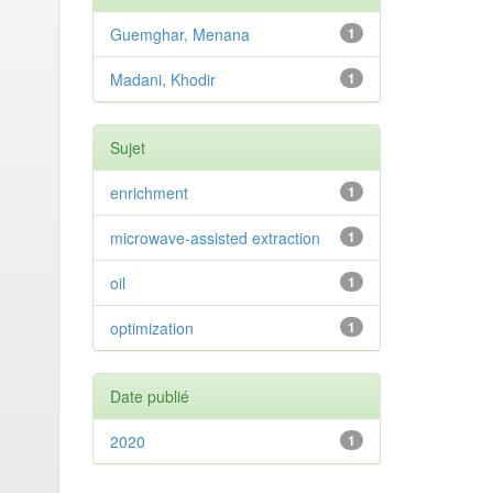
Guemghar, Menana
1
Madani, Khodir
1
Sujet
enrichment
1
microwave-assisted extraction
1
oil
1
optimization
1
Date publié
2020
1