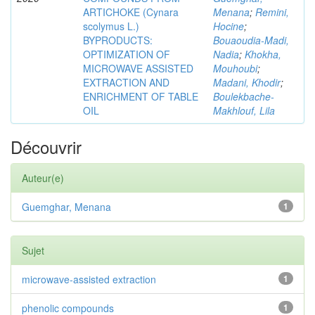
ARTICHOKE (Cynara
Menana
;
Remini,
scolymus L.)
Hocine
;
BYPRODUCTS:
Bouaoudia-Madi,
OPTIMIZATION OF
Nadia
;
Khokha,
MICROWAVE ASSISTED
Mouhoubi
;
EXTRACTION AND
Madani, Khodir
;
ENRICHMENT OF TABLE
Boulekbache-
OIL
Makhlouf, Lila
Découvrir
Auteur(e)
Guemghar, Menana
1
Sujet
microwave-assisted extraction
1
phenolic compounds
1