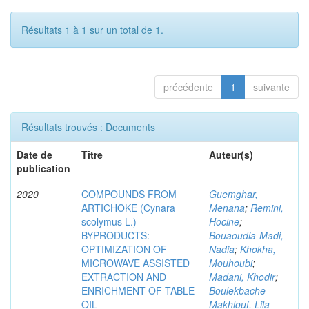
Résultats 1 à 1 sur un total de 1.
précédente
1
suivante
Résultats trouvés : Documents
Date de
Titre
Auteur(s)
publication
2020
COMPOUNDS FROM
Guemghar,
ARTICHOKE (Cynara
Menana
;
Remini,
scolymus L.)
Hocine
;
BYPRODUCTS:
Bouaoudia-Madi,
OPTIMIZATION OF
Nadia
;
Khokha,
MICROWAVE ASSISTED
Mouhoubi
;
EXTRACTION AND
Madani, Khodir
;
ENRICHMENT OF TABLE
Boulekbache-
OIL
Makhlouf, Lila