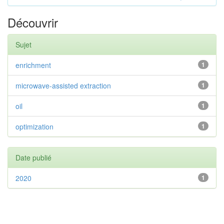
Découvrir
Sujet
enrichment
1
microwave-assisted extraction
1
oil
1
optimization
1
Date publié
2020
1