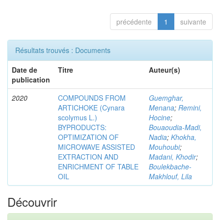
précédente
1
suivante
Résultats trouvés : Documents
Date de
Titre
Auteur(s)
publication
2020
COMPOUNDS FROM
Guemghar,
ARTICHOKE (Cynara
Menana
;
Remini,
scolymus L.)
Hocine
;
BYPRODUCTS:
Bouaoudia-Madi,
OPTIMIZATION OF
Nadia
;
Khokha,
MICROWAVE ASSISTED
Mouhoubi
;
EXTRACTION AND
Madani, Khodir
;
ENRICHMENT OF TABLE
Boulekbache-
OIL
Makhlouf, Lila
Découvrir