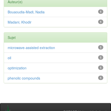
Auteur(e)
Bouaoudia-Madi, Nadia
1
Madani, Khodir
1
Sujet
microwave-assisted extraction
1
oil
1
optimization
1
phenolic compounds
1