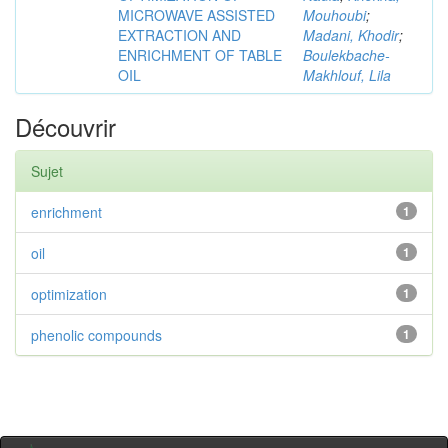
MICROWAVE ASSISTED
Mouhoubi
;
EXTRACTION AND
Madani, Khodir
;
ENRICHMENT OF TABLE
Boulekbache-
OIL
Makhlouf, Lila
Découvrir
Sujet
enrichment
1
oil
1
optimization
1
phenolic compounds
1