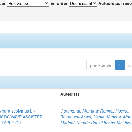
par
En order
Auteurs par reco
précédente
1
s
Auteur(s)
ra scolymus L.)
Guemghar, Menana
;
Remini, Hocine
;
MICROWAVE ASSISTED
Bouaoudia-Madi, Nadia
;
Khokha, Mou
TABLE OIL
Madani, Khodir
;
Boulekbache-Makhlouf