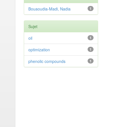
Bouaoudia-Madi, Nadia
1
Sujet
oil
1
optimization
1
phenolic compounds
1