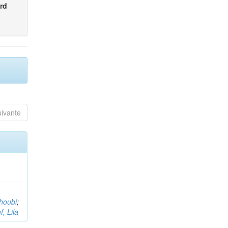
rd
uivante
houbi
;
, Lila