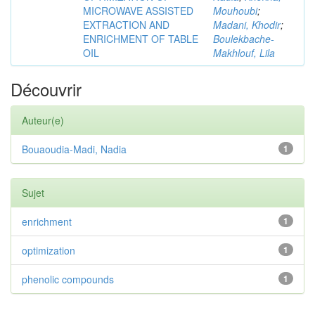
MICROWAVE ASSISTED
Mouhoubi
;
EXTRACTION AND
Madani, Khodir
;
ENRICHMENT OF TABLE
Boulekbache-
OIL
Makhlouf, Lila
Découvrir
Auteur(e)
Bouaoudia-Madi, Nadia
1
Sujet
enrichment
1
optimization
1
phenolic compounds
1