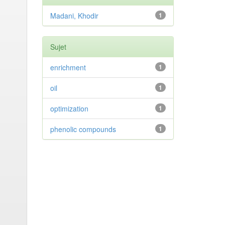
Madani, Khodir
1
Sujet
enrichment
1
oil
1
optimization
1
phenolic compounds
1