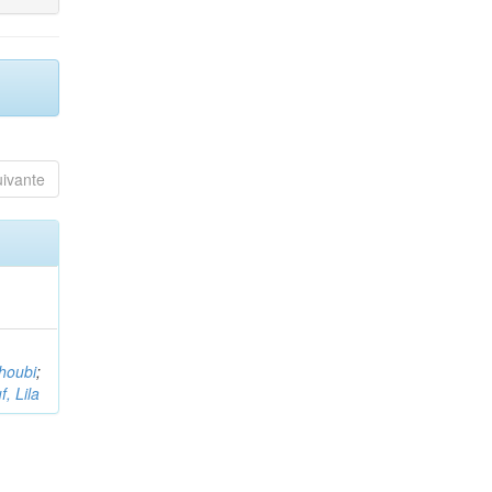
uivante
houbi
;
, Lila