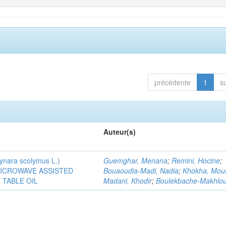
précédente
1
s
Auteur(s)
ra scolymus L.)
Guemghar, Menana
;
Remini, Hocine
;
MICROWAVE ASSISTED
Bouaoudia-Madi, Nadia
;
Khokha, Mou
TABLE OIL
Madani, Khodir
;
Boulekbache-Makhlouf