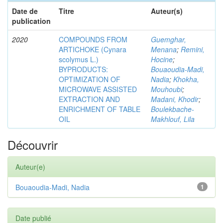
Date de
Titre
Auteur(s)
publication
2020
COMPOUNDS FROM
Guemghar,
ARTICHOKE (Cynara
Menana
;
Remini,
scolymus L.)
Hocine
;
BYPRODUCTS:
Bouaoudia-Madi,
OPTIMIZATION OF
Nadia
;
Khokha,
MICROWAVE ASSISTED
Mouhoubi
;
EXTRACTION AND
Madani, Khodir
;
ENRICHMENT OF TABLE
Boulekbache-
OIL
Makhlouf, Lila
Découvrir
Auteur(e)
Bouaoudia-Madi, Nadia
1
Date publié