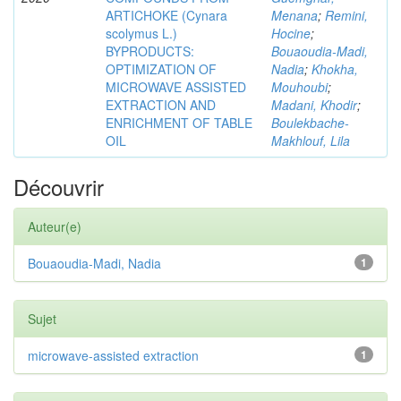
ARTICHOKE (Cynara
Menana
;
Remini,
scolymus L.)
Hocine
;
BYPRODUCTS:
Bouaoudia-Madi,
OPTIMIZATION OF
Nadia
;
Khokha,
MICROWAVE ASSISTED
Mouhoubi
;
EXTRACTION AND
Madani, Khodir
;
ENRICHMENT OF TABLE
Boulekbache-
OIL
Makhlouf, Lila
Découvrir
Auteur(e)
Bouaoudia-Madi, Nadia
1
Sujet
microwave-assisted extraction
1