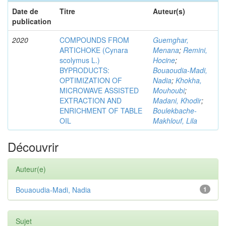
Date de
Titre
Auteur(s)
publication
2020
COMPOUNDS FROM
Guemghar,
ARTICHOKE (Cynara
Menana
;
Remini,
scolymus L.)
Hocine
;
BYPRODUCTS:
Bouaoudia-Madi,
OPTIMIZATION OF
Nadia
;
Khokha,
MICROWAVE ASSISTED
Mouhoubi
;
EXTRACTION AND
Madani, Khodir
;
ENRICHMENT OF TABLE
Boulekbache-
OIL
Makhlouf, Lila
Découvrir
Auteur(e)
Bouaoudia-Madi, Nadia
1
Sujet