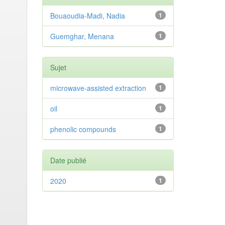
Bouaoudia-Madi, Nadia
1
Guemghar, Menana
1
Sujet
microwave-assisted extraction
1
oil
1
phenolic compounds
1
Date publié
2020
1