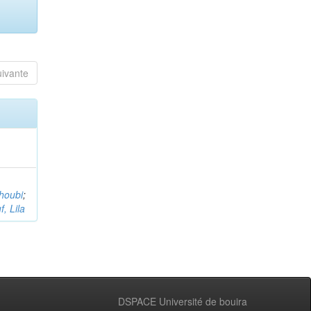
uivante
houbi
;
, Lila
DSPACE Université de bouira