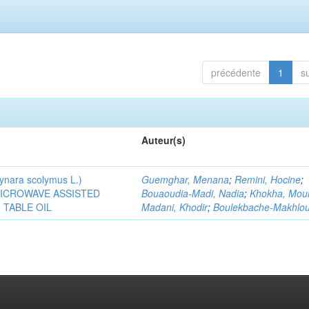
précédente
1
s
Auteur(s)
ra scolymus L.)
Guemghar, Menana
;
Remini, Hocine
;
MICROWAVE ASSISTED
Bouaoudia-Madi, Nadia
;
Khokha, Mou
TABLE OIL
Madani, Khodir
;
Boulekbache-Makhlouf