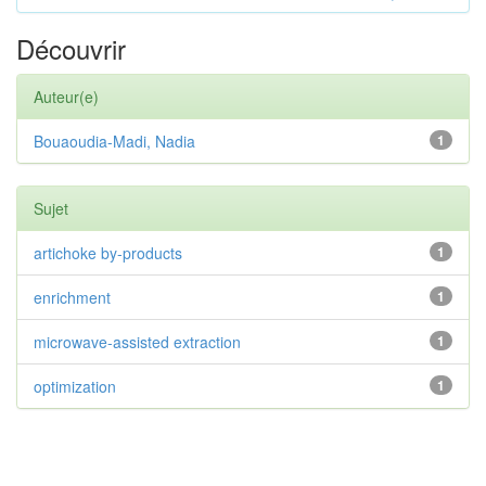
Découvrir
Auteur(e)
Bouaoudia-Madi, Nadia
1
Sujet
artichoke by-products
1
enrichment
1
microwave-assisted extraction
1
optimization
1