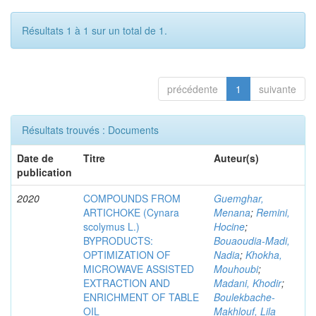
Résultats 1 à 1 sur un total de 1.
précédente
1
suivante
Résultats trouvés : Documents
Date de
Titre
Auteur(s)
publication
2020
COMPOUNDS FROM
Guemghar,
ARTICHOKE (Cynara
Menana
;
Remini,
scolymus L.)
Hocine
;
BYPRODUCTS:
Bouaoudia-Madi,
OPTIMIZATION OF
Nadia
;
Khokha,
MICROWAVE ASSISTED
Mouhoubi
;
EXTRACTION AND
Madani, Khodir
;
ENRICHMENT OF TABLE
Boulekbache-
OIL
Makhlouf, Lila