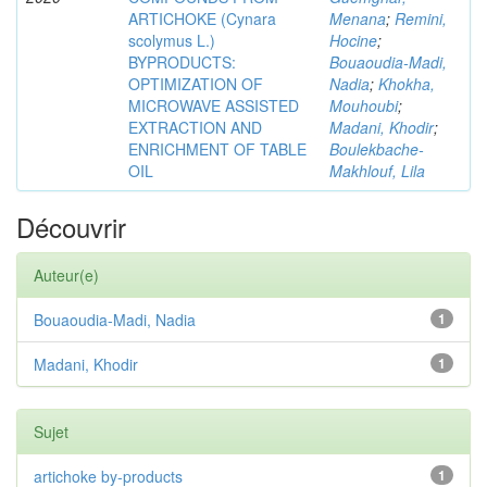
ARTICHOKE (Cynara
Menana
;
Remini,
scolymus L.)
Hocine
;
BYPRODUCTS:
Bouaoudia-Madi,
OPTIMIZATION OF
Nadia
;
Khokha,
MICROWAVE ASSISTED
Mouhoubi
;
EXTRACTION AND
Madani, Khodir
;
ENRICHMENT OF TABLE
Boulekbache-
OIL
Makhlouf, Lila
Découvrir
Auteur(e)
Bouaoudia-Madi, Nadia
1
Madani, Khodir
1
Sujet
artichoke by-products
1