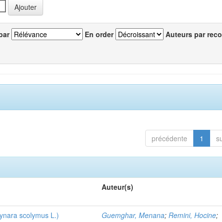
par
En order
Auteurs par reco
précédente
1
s
Auteur(s)
ra scolymus L.)
Guemghar, Menana
;
Remini, Hocine
;