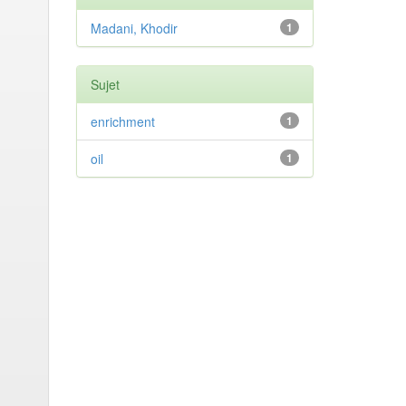
Madani, Khodir
1
Sujet
enrichment
1
oil
1