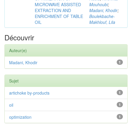
MICROWAVE ASSISTED
Mouhoubi
;
EXTRACTION AND
Madani, Khodir
;
ENRICHMENT OF TABLE
Boulekbache-
OIL
Makhlouf, Lila
Découvrir
Auteur(e)
Madani, Khodir
1
Sujet
artichoke by-products
1
oil
1
optimization
1