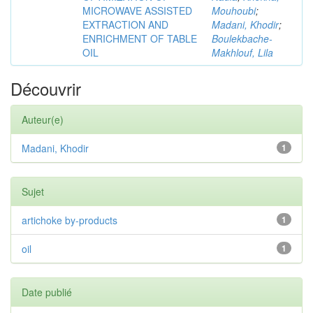
MICROWAVE ASSISTED
Mouhoubi
;
EXTRACTION AND
Madani, Khodir
;
ENRICHMENT OF TABLE
Boulekbache-
OIL
Makhlouf, Lila
Découvrir
Auteur(e)
Madani, Khodir
1
Sujet
artichoke by-products
1
oil
1
Date publié