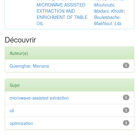
MICROWAVE ASSISTED
Mouhoubi
;
EXTRACTION AND
Madani, Khodir
;
ENRICHMENT OF TABLE
Boulekbache-
OIL
Makhlouf, Lila
Découvrir
Auteur(e)
Guemghar, Menana
1
Sujet
microwave-assisted extraction
1
oil
1
optimization
1