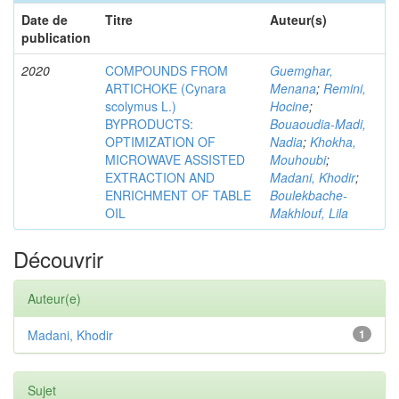
Date de
Titre
Auteur(s)
publication
2020
COMPOUNDS FROM
Guemghar,
ARTICHOKE (Cynara
Menana
;
Remini,
scolymus L.)
Hocine
;
BYPRODUCTS:
Bouaoudia-Madi,
OPTIMIZATION OF
Nadia
;
Khokha,
MICROWAVE ASSISTED
Mouhoubi
;
EXTRACTION AND
Madani, Khodir
;
ENRICHMENT OF TABLE
Boulekbache-
OIL
Makhlouf, Lila
Découvrir
Auteur(e)
Madani, Khodir
1
Sujet