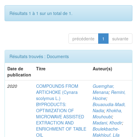
Résultats 1 à 1 sur un total de 1.
précédente
1
suivante
Résultats trouvés : Documents
Date de
Titre
Auteur(s)
publication
2020
COMPOUNDS FROM
Guemghar,
ARTICHOKE (Cynara
Menana
;
Remini,
scolymus L.)
Hocine
;
BYPRODUCTS:
Bouaoudia-Madi,
OPTIMIZATION OF
Nadia
;
Khokha,
MICROWAVE ASSISTED
Mouhoubi
;
EXTRACTION AND
Madani, Khodir
;
ENRICHMENT OF TABLE
Boulekbache-
OIL
Makhlouf, Lila