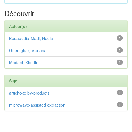
Découvrir
Auteur(e)
Bouaoudia-Madi, Nadia
1
Guemghar, Menana
1
Madani, Khodir
1
Sujet
artichoke by-products
1
microwave-assisted extraction
1