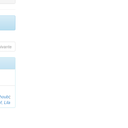
uivante
houbi
;
, Lila