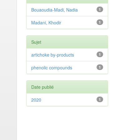
Bouaoudia-Madi, Nadia
1
Madani, Khodir
1
Sujet
artichoke by-products
1
phenolic compounds
1
Date publié
2020
1