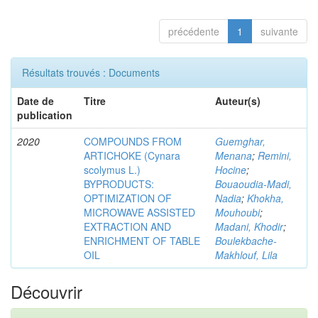
précédente
1
suivante
Résultats trouvés : Documents
Date de
Titre
Auteur(s)
publication
2020
COMPOUNDS FROM
Guemghar,
ARTICHOKE (Cynara
Menana
;
Remini,
scolymus L.)
Hocine
;
BYPRODUCTS:
Bouaoudia-Madi,
OPTIMIZATION OF
Nadia
;
Khokha,
MICROWAVE ASSISTED
Mouhoubi
;
EXTRACTION AND
Madani, Khodir
;
ENRICHMENT OF TABLE
Boulekbache-
OIL
Makhlouf, Lila
Découvrir