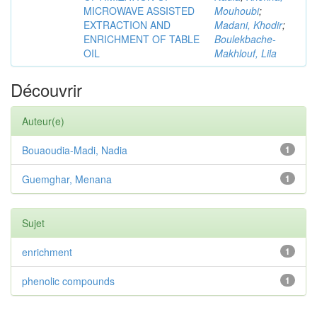
MICROWAVE ASSISTED
Mouhoubi
;
EXTRACTION AND
Madani, Khodir
;
ENRICHMENT OF TABLE
Boulekbache-
OIL
Makhlouf, Lila
Découvrir
Auteur(e)
Bouaoudia-Madi, Nadia
1
Guemghar, Menana
1
Sujet
enrichment
1
phenolic compounds
1