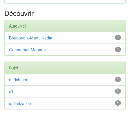
Découvrir
Auteur(e)
Bouaoudia-Madi, Nadia
1
Guemghar, Menana
1
Sujet
enrichment
1
oil
1
optimization
1