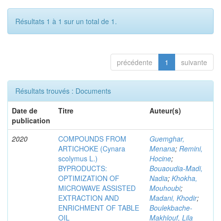
Résultats 1 à 1 sur un total de 1.
précédente
1
suivante
Résultats trouvés : Documents
Date de
Titre
Auteur(s)
publication
2020
COMPOUNDS FROM
Guemghar,
ARTICHOKE (Cynara
Menana
;
Remini,
scolymus L.)
Hocine
;
BYPRODUCTS:
Bouaoudia-Madi,
OPTIMIZATION OF
Nadia
;
Khokha,
MICROWAVE ASSISTED
Mouhoubi
;
EXTRACTION AND
Madani, Khodir
;
ENRICHMENT OF TABLE
Boulekbache-
OIL
Makhlouf, Lila