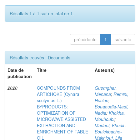
Résultats 1 à 1 sur un total de 1.
précédente
1
suivante
Résultats trouvés : Documents
Date de
Titre
Auteur(s)
publication
2020
COMPOUNDS FROM
Guemghar,
ARTICHOKE (Cynara
Menana
;
Remini,
scolymus L.)
Hocine
;
BYPRODUCTS:
Bouaoudia-Madi,
OPTIMIZATION OF
Nadia
;
Khokha,
MICROWAVE ASSISTED
Mouhoubi
;
EXTRACTION AND
Madani, Khodir
;
ENRICHMENT OF TABLE
Boulekbache-
OIL
Makhlouf, Lila