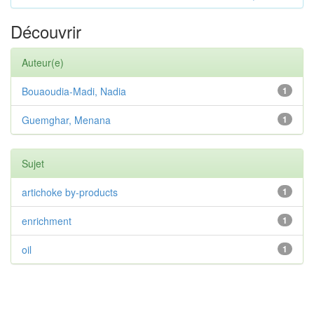
Découvrir
Auteur(e)
Bouaoudia-Madi, Nadia
1
Guemghar, Menana
1
Sujet
artichoke by-products
1
enrichment
1
oil
1