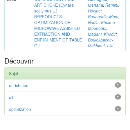
ARTICHOKE (Cynara
Menana
;
Remini,
scolymus L.)
Hocine
;
BYPRODUCTS:
Bouaoudia-Madi,
OPTIMIZATION OF
Nadia
;
Khokha,
MICROWAVE ASSISTED
Mouhoubi
;
EXTRACTION AND
Madani, Khodir
;
ENRICHMENT OF TABLE
Boulekbache-
OIL
Makhlouf, Lila
Découvrir
Sujet
enrichment
1
oil
1
optimization
1