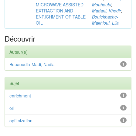
MICROWAVE ASSISTED
Mouhoubi
;
EXTRACTION AND
Madani, Khodir
;
ENRICHMENT OF TABLE
Boulekbache-
OIL
Makhlouf, Lila
Découvrir
Auteur(e)
Bouaoudia-Madi, Nadia
1
Sujet
enrichment
1
oil
1
optimization
1