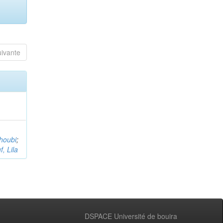
uivante
houbi
;
, Lila
DSPACE Université de bouira