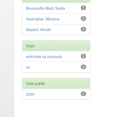
Bouaoudia-Madi, Nadia
1
Guemghar, Menana
1
Madani, Khodir
1
Sujet
artichoke by-products
1
oil
1
Date publié
2020
1