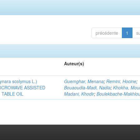
précédente
1
s
Auteur(s)
ra scolymus L.)
Guemghar, Menana
;
Remini, Hocine
;
MICROWAVE ASSISTED
Bouaoudia-Madi, Nadia
;
Khokha, Mou
TABLE OIL
Madani, Khodir
;
Boulekbache-Makhlouf