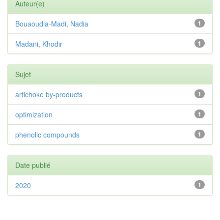
Auteur(e)
Bouaoudia-Madi, Nadia
1
Madani, Khodir
1
Sujet
artichoke by-products
1
optimization
1
phenolic compounds
1
Date publié
2020
1