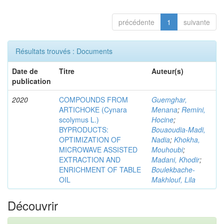
précédente
1
suivante
Résultats trouvés : Documents
Date de
Titre
Auteur(s)
publication
2020
COMPOUNDS FROM
Guemghar,
ARTICHOKE (Cynara
Menana
;
Remini,
scolymus L.)
Hocine
;
BYPRODUCTS:
Bouaoudia-Madi,
OPTIMIZATION OF
Nadia
;
Khokha,
MICROWAVE ASSISTED
Mouhoubi
;
EXTRACTION AND
Madani, Khodir
;
ENRICHMENT OF TABLE
Boulekbache-
OIL
Makhlouf, Lila
Découvrir