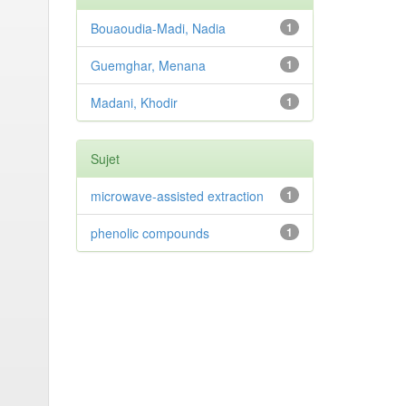
Bouaoudia-Madi, Nadia
1
Guemghar, Menana
1
Madani, Khodir
1
Sujet
microwave-assisted extraction
1
phenolic compounds
1