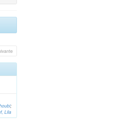
uivante
houbi
;
, Lila