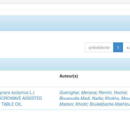
précédente
1
s
Auteur(s)
ra scolymus L.)
Guemghar, Menana
;
Remini, Hocine
;
MICROWAVE ASSISTED
Bouaoudia-Madi, Nadia
;
Khokha, Mou
TABLE OIL
Madani, Khodir
;
Boulekbache-Makhlouf