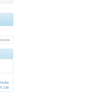
uivante
houbi
;
, Lila