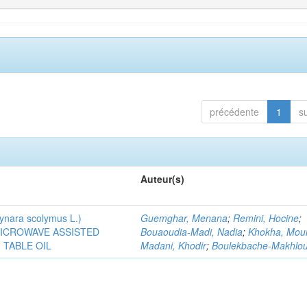
précédente
1
s
Auteur(s)
ra scolymus L.)
Guemghar, Menana
;
Remini, Hocine
;
MICROWAVE ASSISTED
Bouaoudia-Madi, Nadia
;
Khokha, Mou
TABLE OIL
Madani, Khodir
;
Boulekbache-Makhlouf