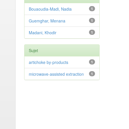
Bouaoudia-Madi, Nadia
1
Guemghar, Menana
1
Madani, Khodir
1
Sujet
artichoke by-products
1
microwave-assisted extraction
1