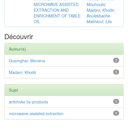
MICROWAVE ASSISTED
Mouhoubi
;
EXTRACTION AND
Madani, Khodir
;
ENRICHMENT OF TABLE
Boulekbache-
OIL
Makhlouf, Lila
Découvrir
Auteur(e)
Guemghar, Menana
1
Madani, Khodir
1
Sujet
artichoke by-products
1
microwave-assisted extraction
1