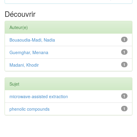
Découvrir
Auteur(e)
Bouaoudia-Madi, Nadia
1
Guemghar, Menana
1
Madani, Khodir
1
Sujet
microwave-assisted extraction
1
phenolic compounds
1