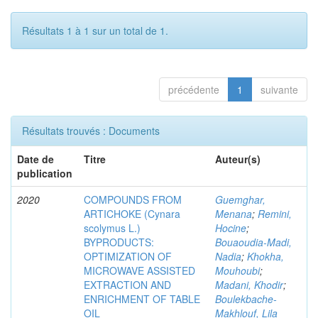
Résultats 1 à 1 sur un total de 1.
précédente
1
suivante
Résultats trouvés : Documents
Date de
Titre
Auteur(s)
publication
2020
COMPOUNDS FROM
Guemghar,
ARTICHOKE (Cynara
Menana
;
Remini,
scolymus L.)
Hocine
;
BYPRODUCTS:
Bouaoudia-Madi,
OPTIMIZATION OF
Nadia
;
Khokha,
MICROWAVE ASSISTED
Mouhoubi
;
EXTRACTION AND
Madani, Khodir
;
ENRICHMENT OF TABLE
Boulekbache-
OIL
Makhlouf, Lila