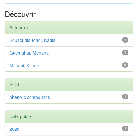
Découvrir
Auteur(e)
Bouaoudia-Madi, Nadia
1
Guemghar, Menana
1
Madani, Khodir
1
Sujet
phenolic compounds
1
Date publié
2020
1