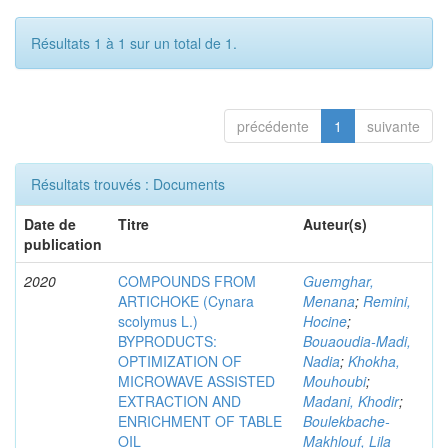
Résultats 1 à 1 sur un total de 1.
précédente
1
suivante
Résultats trouvés : Documents
Date de
Titre
Auteur(s)
publication
2020
COMPOUNDS FROM
Guemghar,
ARTICHOKE (Cynara
Menana
;
Remini,
scolymus L.)
Hocine
;
BYPRODUCTS:
Bouaoudia-Madi,
OPTIMIZATION OF
Nadia
;
Khokha,
MICROWAVE ASSISTED
Mouhoubi
;
EXTRACTION AND
Madani, Khodir
;
ENRICHMENT OF TABLE
Boulekbache-
OIL
Makhlouf, Lila