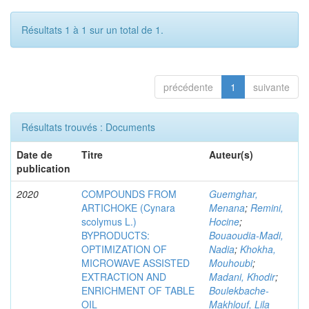
Résultats 1 à 1 sur un total de 1.
précédente
1
suivante
Résultats trouvés : Documents
Date de
Titre
Auteur(s)
publication
2020
COMPOUNDS FROM
Guemghar,
ARTICHOKE (Cynara
Menana
;
Remini,
scolymus L.)
Hocine
;
BYPRODUCTS:
Bouaoudia-Madi,
OPTIMIZATION OF
Nadia
;
Khokha,
MICROWAVE ASSISTED
Mouhoubi
;
EXTRACTION AND
Madani, Khodir
;
ENRICHMENT OF TABLE
Boulekbache-
OIL
Makhlouf, Lila