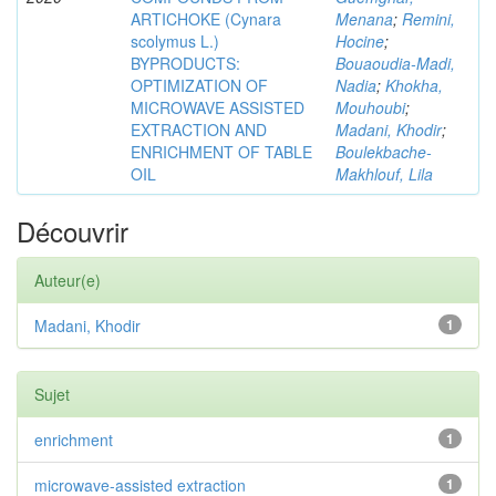
ARTICHOKE (Cynara
Menana
;
Remini,
scolymus L.)
Hocine
;
BYPRODUCTS:
Bouaoudia-Madi,
OPTIMIZATION OF
Nadia
;
Khokha,
MICROWAVE ASSISTED
Mouhoubi
;
EXTRACTION AND
Madani, Khodir
;
ENRICHMENT OF TABLE
Boulekbache-
OIL
Makhlouf, Lila
Découvrir
Auteur(e)
Madani, Khodir
1
Sujet
enrichment
1
microwave-assisted extraction
1