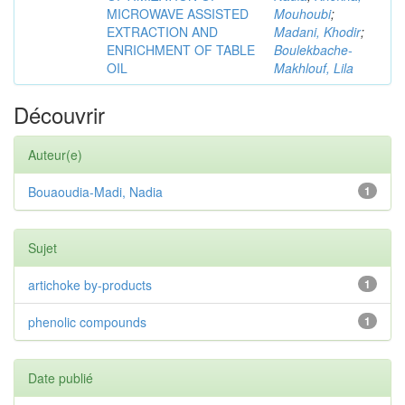
MICROWAVE ASSISTED
Mouhoubi
;
EXTRACTION AND
Madani, Khodir
;
ENRICHMENT OF TABLE
Boulekbache-
OIL
Makhlouf, Lila
Découvrir
Auteur(e)
Bouaoudia-Madi, Nadia
1
Sujet
artichoke by-products
1
phenolic compounds
1
Date publié